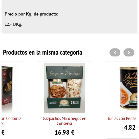
Precio por Kg. de producto:
12,- €/Kg.
Productos en la misma categoría
<
>
Gazpachos Manchegos en
Judias con Perdiz 0,425 Kg. N.
Conserva
4.82
€
16.98
€