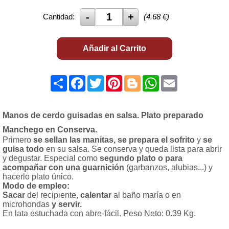
Cantidad:
(
4.68
€)
Añadir al Carrito
Share
Facebook
Twitter
Pinterest
Blogger
WhatsApp
Email
Manos de cerdo guisadas en salsa. Plato preparado
Manchego en Conserva.
Primero
se sellan las manitas, se prepara el sofrito
y
se
guisa todo
en su salsa. Se conserva y queda lista para abrir
y degustar. Especial como
segundo plato o para
acompañar con una guarnición
(garbanzos, alubias...) y
hacerlo plato único.
Modo de empleo:
Sacar
del recipiente,
calentar
al baño maría o en
microhondas
y servir.
En lata estuchada con abre-fácil. Peso Neto: 0.39 Kg.