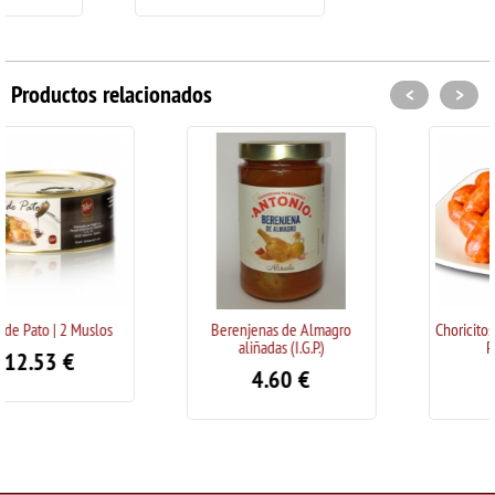
Productos relacionados
<
>
Berenjenas de Almagro
Choricitos "Picantes" Sierra d
aliñadas (I.G.P.)
Peñas | 1 Kg.
4.60
€
9.75
€