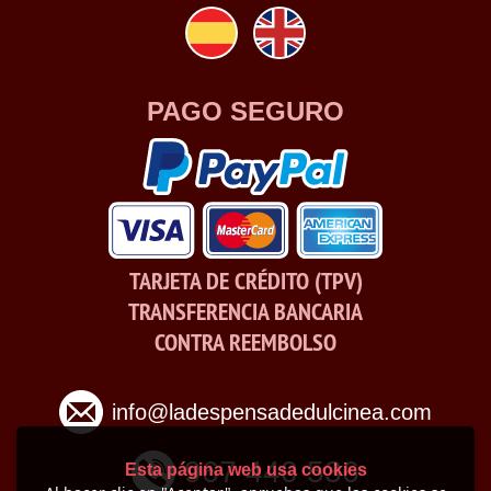
PAGO SEGURO
TARJETA DE CRÉDITO (TPV)
TRANSFERENCIA BANCARIA
CONTRA REEMBOLSO
info@ladespensadedulcinea.com
967 440 536
Esta página web usa cookies