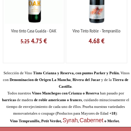
Vino tinto Casa Gualda - OAK
Vino Tinto Roble - Tempranillo
4.75
€
4.68
€
5.25
Selección de Vino
Tinto Crianza y Reserva, con puntos Parker y Peñin.
Vinos
con
Denominacion de Origen La Mancha
,
Rivera del Jucar
y de la
Tierra de
Castilla
.
Todos nuestros
Vinos Manchegos con Crianza o Reserva
han pasado por
barricas
de madera
de roble americano o frances
, cuidando minuciosamente el
tiempo de envejecimiento de cada uno de éllos. Prueba nuestras variedades
monovarietales o coupage (Productos para Mayores de Edad
+18
):
Syrah
Cabernet
Vino Tempranillo, Petit Verdot,
,
o Merlot.