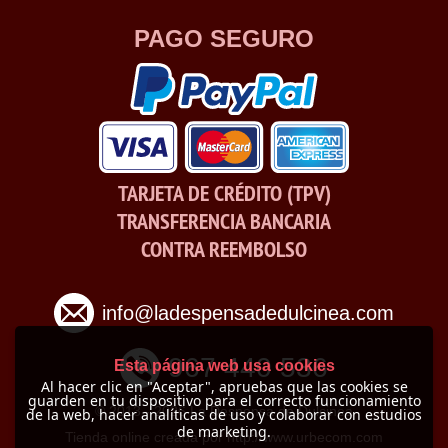
PAGO SEGURO
TARJETA DE CRÉDITO (TPV)
TRANSFERENCIA BANCARIA
CONTRA REEMBOLSO
info@ladespensadedulcinea.com
967 440 536
Esta página web usa cookies
Al hacer clic en "Aceptar", apruebas que las cookies se
guarden en tu dispositivo para el correcto funcionamiento
© 2013 -
2026 La Despensa de Dulcinea
de la web, hacer analíticas de uso y colaborar con estudios
de marketing.
Tienda online creada por http://www.urbecom.com