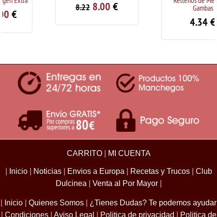
8.00
€
8.22
Gambas
4.34
€
CARRITO
|
MI CUENTA
|
Inicio
|
Noticias
|
Envios a Europa
|
Recetas y Trucos
|
Club
Dulcinea
|
Venta al Por Mayor
|
|
Inicio
|
Quienes Somos
|
¿Tienes Dudas? Te podemos ayudar
|
Condiciones
|
Aviso Legal
|
Politica de privacidad
|
Politica de