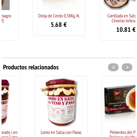
Oreja de Cerdo 0.38Kg. N.
Carrillada en Salsa con
Ciruelas Artesana
5.68
€
10.81
€
Productos relacionados
<
>
Lomo en Salsa con Pasas
Pimientos del Piquillo
Rellenos de Merluza y