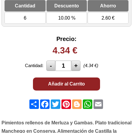
Cantidad
Descuento
Ahorro
6
10.00 %
2.60
€
Precio:
4.34
€
Cantidad:
(
4.34
€)
Añadir al Carrito
Share
Facebook
Twitter
Pinterest
Blogger
WhatsApp
Email
Pimientos rellenos de Merluza y Gambas. Plato tradicional
Manchego en Conserva. Alimentación de Castilla la