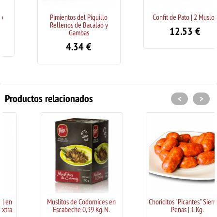
Pimientos del Piquillo
Confit de Pato | 2 Muslos
Rellenos de Bacalao y
12.53
€
Gambas
4.34
€
Productos relacionados
<
>
Muslitos de Codornices en
Choricitos "Picantes" Sierra de
Escabeche 0,39 Kg. N.
Peñas | 1 Kg.