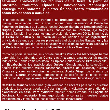
sabiendo aprovechar los recursos de la tierra. A partir de
nuestros Productos Típicos e Innovadores Manchegos
conseguimos sabores y platos únicos, tanto tradicionales
como novedosos o actuales.
Disponemos de una
gran variedad de productos
de gran calidad, cuyo
prestigio se extiende tanto a nivel nacional como internacional. Desde los
Fogones de Dulcinea
os traemos nuestro
Queso Manchego Denominación de
Origen
y
otras elaboraciones
más innovadoras (al
Romero, Ajo Negro,
Trufa
...). También incorporamos una selección de
Vino con DO La Mancha, de
la Tierra de Castilla y DO Rivera del Júcar
. Además de los
ingredientes
principales
de unos de nuestros platos más tradicionales, los
Gazpachos y las
Gachas Manchegas, las Tortas o Bolsas y la Harina de Almortas
.
Siendo de
La Roda
tampoco podían faltar los
Miguelitos y dulces Manchegos.
Como no podía ser menos, muchos de nuestros
Productos Manchegos
hemos
aprendido ha elaborarlos en
Conservas Artesanas
para poder disfrutarlos
todo el año. Dando como resultado las
Típicas Conservas de Orza
(en Aceite),
en Escabeche o los tradicionales Guisos.
Completando la selección no
podían faltar nuestras
Mieles Artesanas directas del apicultor,
nuestros
Vinagres y cremas de frutas
Innovadoras.
Aceite Virgen
de la sierra de
Albacete.
Licores y Orujos
. Terminamos la selección con la base cárnica
tradicional Manchega, el
embutido de pueblo. Chorizos, Morcillas, Chistorra
...
Castilla la Mancha
ofrece una gran variedad de
recetas
para todos nuestros
productos. Los cuales puedes disfrutar viniendo a visitarnos o
aprendiendo a
elaborarlos en casa
.
Para ayudarte
tambien hemos creado los
Fogone de
Dulcinea. Un recetario Manchego
donde encontrarás nuestros
platos
tradicionales y
también algunas elaboraciones
innovadoras
.