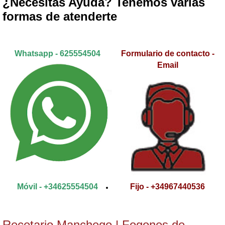
¿Necesitas Ayuda? Tenemos varias
formas de atenderte
Whatsapp - 625554504
Formulario de contacto -
Email
Móvil - +34625554504
Fijo - +34967440536
Recetario Manchego | Fogones de