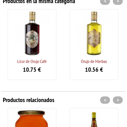
Productos en la misma categoría
<
>
 Café
Orujo de Hierbas
Licor de Orujo o Agu
€
10.56
€
12.75
€
Productos relacionados
<
>