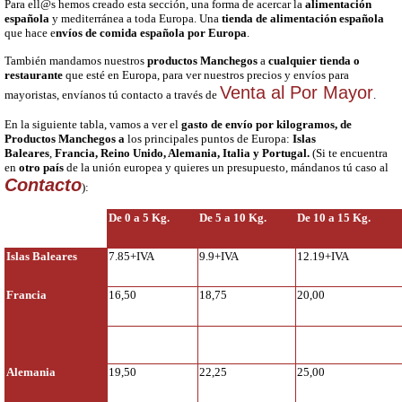
Para ell@s hemos creado esta sección, una forma de acercar la
alimentación
española
y mediterránea a toda Europa. Una
tienda de alimentación española
que hace e
nvíos de comida española por Europa
.
También mandamos nuestros
productos Manchegos
a
cualquier tienda o
restaurante
que esté en Europa, para ver nuestros precios y envíos para
Venta al Por Mayor
mayoristas, envíanos tú contacto a través de
.
En la siguiente tabla, vamos a ver el
gasto de envío por kilogramos, de
Productos Manchegos a
los principales puntos de Europa:
Islas
Baleares
,
Francia, Reino Unido, Alemania, Italia y Portugal.
(Si te encuentra
en
otro país
de la unión europea y quieres un presupuesto, mándanos tú caso al
Contacto
):
De 0 a 5 Kg.
De 5 a 10 Kg.
De 10 a 15 Kg.
Islas Baleares
7.85+IVA
9.9+IVA
12.19+IVA
Francia
16,50
18,75
20,00
Alemania
19,50
22,25
25,00