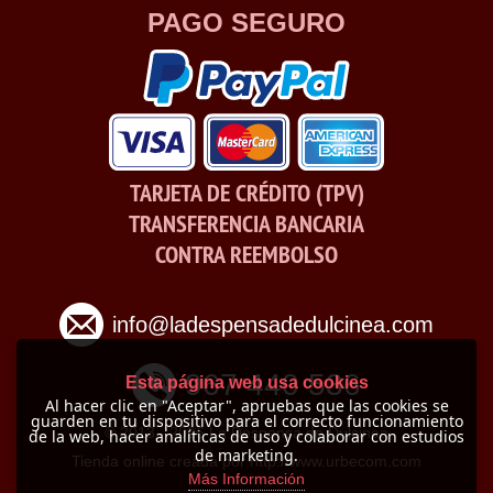
PAGO SEGURO
TARJETA DE CRÉDITO (TPV)
TRANSFERENCIA BANCARIA
CONTRA REEMBOLSO
info@ladespensadedulcinea.com
967 440 536
Esta página web usa cookies
Al hacer clic en "Aceptar", apruebas que las cookies se
guarden en tu dispositivo para el correcto funcionamiento
© 2013 -
2026 La Despensa de Dulcinea
de la web, hacer analíticas de uso y colaborar con estudios
de marketing.
Tienda online creada por http://www.urbecom.com
Más Información