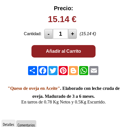
Precio:
15.14
€
Cantidad:
(
15.14
€)
Añadir al Carrito
Share
Facebook
Twitter
Pinterest
Blogger
WhatsApp
Email
"Queso de oveja en Aceite"
. E
laborado con leche cruda de
oveja. Madurado de 3 a 6 meses.
En tarros de 0.78 Kg Netos y 0.5Kg Escurrido.
Detalles
Comentarios