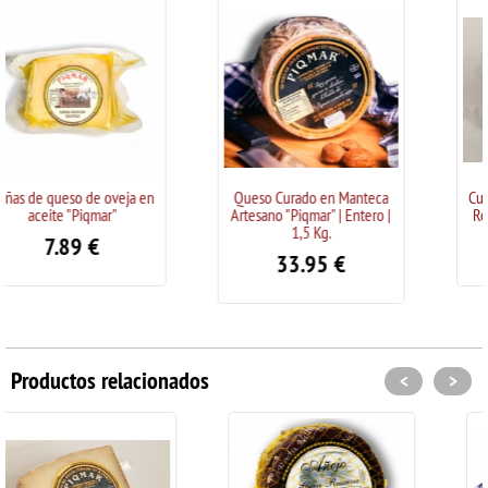
n
Queso Curado en Manteca
Cuñas de Queso de oveja al
Artesano "Piqmar" | Entero |
Romero Artesano "Piqmar"
1,5 Kg.
9.13
€
33.95
€
Productos relacionados
<
>