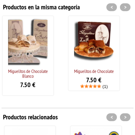
Productos en la misma categoría
<
>
e
Miguelitos de Chocolate
Magdalenas en Aceite de
Oliva 1Kg
7.50
€
15.00
€
(1)
Productos relacionados
<
>