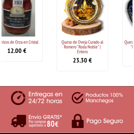
Queso de Oveja Curado al
Queso de Oveja al Ajo Negro
Romero "Roda Noble" |
"Roda Noble" | Entero
Entero
23.21
€
23.30
€