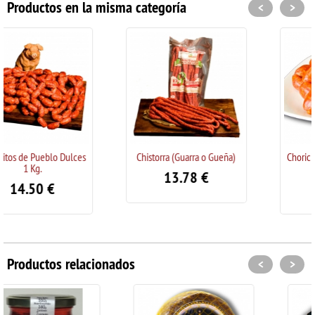
Productos en la misma categoría
<
>
Chistorra (Guarra o Gueña)
Choricitos "Dulces" Sierra de
Peñas | 1 Kg.
13.78
€
9.75
€
Productos relacionados
<
>