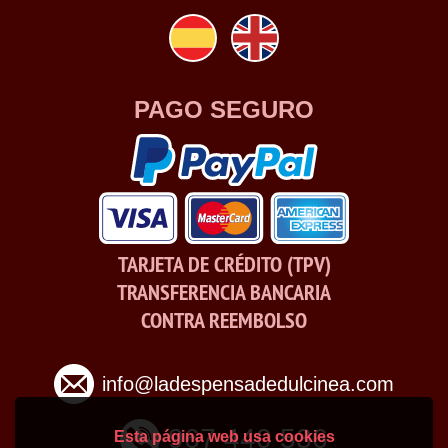
PAGO SEGURO
TARJETA DE CRÉDITO (TPV)
TRANSFERENCIA BANCARIA
CONTRA REEMBOLSO
info@ladespensadedulcinea.com
967 440 536
Esta página web usa cookies