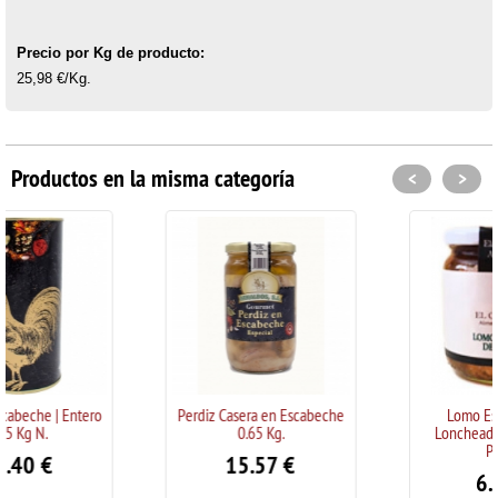
Precio por Kg de producto:
25,98 €/Kg.
Productos en la misma categoría
<
>
Perdiz Casera en Escabeche
Lomo Escabechado
0.65 Kg.
Loncheado en Salsa de
Perdiz
15.57
€
6.77
€