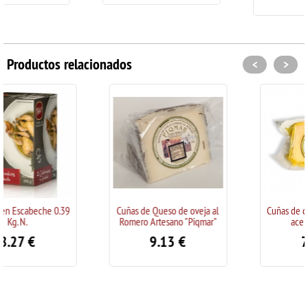
Productos relacionados
<
>
Cuñas de Queso de oveja al
Cuñas de queso de oveja en
Romero Artesano "Piqmar"
aceite "Piqmar"
9.13
€
7.89
€