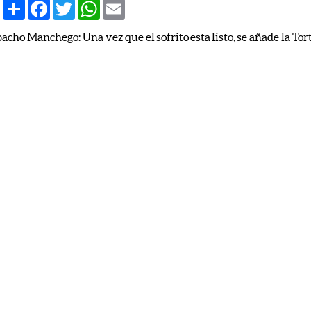
Share
Facebook
Twitter
WhatsApp
Email
cho Manchego: Una vez que el sofrito esta listo, se añade la Tor