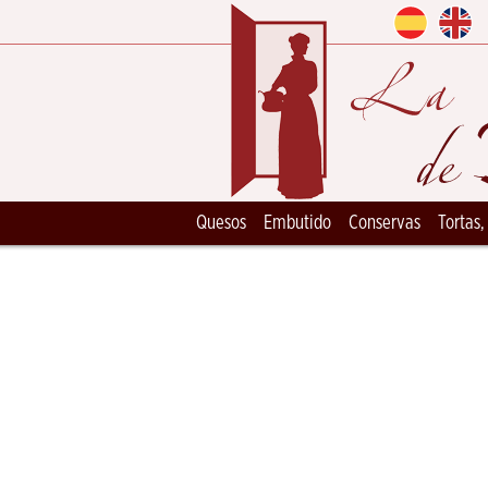
Quesos
Embutido
Conservas
Tortas,
Ceramica Artesana