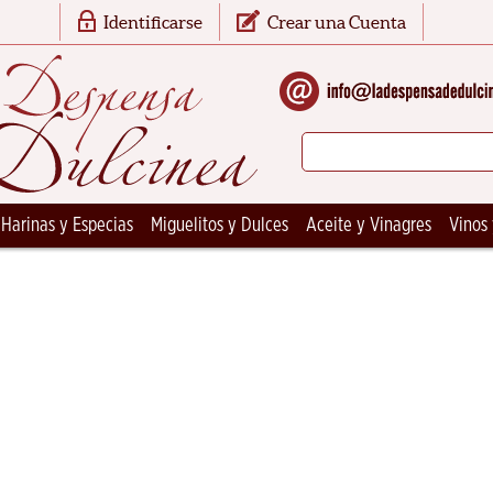
Identificarse
Crear una Cuenta
 Harinas y Especias
Miguelitos y Dulces
Aceite y Vinagres
Vinos 